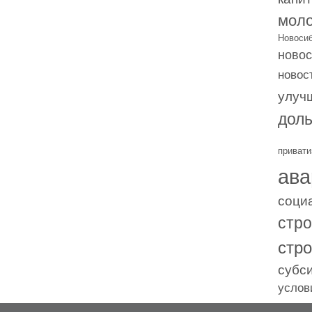
моло
Новоси
новос
новос
улуч
дол
привати
ава
соци
стр
стр
субс
услов