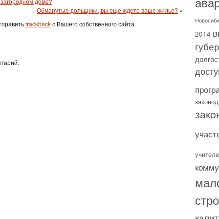
ава
в загородном доме?
Обманутые дольщики, вы еще ждете ваше жилье?
»
Новосиби
отправить
trackback
с Вашего собственного сайта.
в
2014
губе
долгос
нтарий.
досту
прогр
законод
зако
участ
учителе
комму
мал
стр
капи