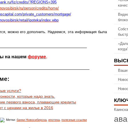
bank.ru/fiz/credits/?REGIONS=395
качес
novosibirsk/ru/person/credits/home/
Видео
anscapital.com/private_customers/mortgage/
блоко
/novosibirsk/retail/ipoteka/index.wbp
Собст
ется, можно его дополнить. Надеемся, эта информация была
быстр
«Даль
__________________________________
когда
мы на нашем
форуме
.
ВЫС
___________________________________
Ваши
ме:
Новос
Новос
ные услуги?
онкости, которые надо знать.
КЛЮ
ние первого взноса, плавающие кредиты
ет с ценами на жилье в 2016
Каинска
ава
Метки:
банки Новосибирска
,
ипотека
,
полезные ссылки