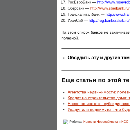
РосЕвроБанк —
http://www.rosevro
Сбербанк —
http://www.sberbank.ru/
Транскапиталбанк —
http://www.tr
УралСиб —
http://reg.bankuralsib.ru
На этом список банков не заканчива
полезной.
__________________________
Обсудить эту и другие те
__________________________
Еще статьи по этой те
Агентства недвижимости: полез
Кредит на строительство дома: т
Новое по ипотеке: субсидирова
Упадут или поднимутся: что буд
Рубрика:
Новости Новосибирска и НСО