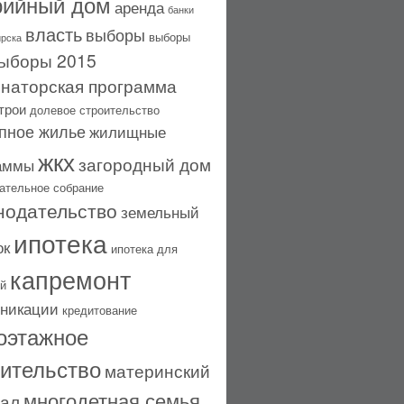
рийный дом
аренда
банки
власть
выборы
выборы
рска
ыборы 2015
рнаторская программа
трои
долевое строительство
пное жилье
жилищные
жкх
загородный дом
аммы
ательное собрание
нодательство
земельный
ипотека
ок
ипотека для
капремонт
й
никации
кредитование
оэтажное
оительство
материнский
многодетная семья
тал