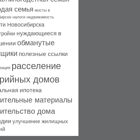
дая семья
мосты в
бирске
налоги
недвижимость
ти Новосибирска
нуждающиеся в
тройки
обманутые
шении
ьщики
полезные ссылки
расселение
зация
рийных домов
альная ипотека
оительные материалы
оительство дома
идии
улучшение жилищных
ий