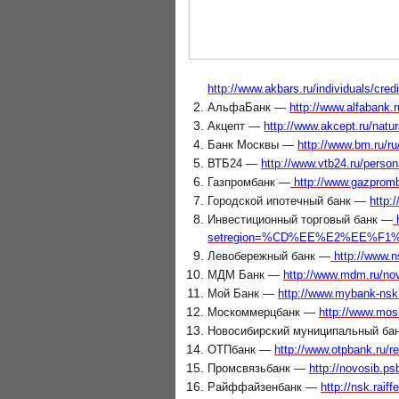
http://www.akbars.ru/individuals/cred
АльфаБанк —
http://www.alfabank.r
Акцепт —
http://www.akcept.ru/natur
Банк Москвы —
http://www.bm.ru/ru
ВТБ24 —
http://www.vtb24.ru/perso
Газпромбанк —
http://www.gazpromba
Городской ипотечный банк —
http:
Инвестиционный торговый банк —
h
setregion=%CD%EE%E2%EE%F
Левобережный банк —
http://www.ns
МДМ Банк —
http://www.mdm.ru/novo
Мой Банк —
http://www.mybank-nsk.
Москоммерцбанк —
http://www.mosk
Новосибирский муниципальный б
ОТПбанк —
http://www.otpbank.ru/re
Промсвязьбанк —
http://novosib.ps
Райффайзенбанк —
http://nsk.raiff