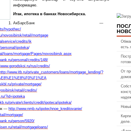
информацию.
Итак, ипотека в банках Новосибирска.
АкБарсБанк —
ПОС
its/hypothec/
НОВ
u/novosibirsk/retail/mortgage
Обма
alservice/credits/ik
есть 
/personal/ipoteka
/
nal/loans/mortgage/Pages/novosibirsk.aspx
Постр
nk.ru/personal/credits/148/
готов
//www.gorodskoi.ru/rus/credits/
От пр
ttp://www.itb.ru/private_customers/loans/mortgage_lending/?
домов
1%E8%E1%E8%F0%F1%EA
kbl.ru/private/mortgage/
Собст
sibirsk/retail/credits/
конст
надеж
ru/?id=ipoteka
b.ru/private/clients/credit/ipoteca/ipoteka/
Новый
анк —
http://www.nmb.ru/ipotechnoe_kreditovanie/
tail/mortgage/
Кирпи
деле.
bank.ru/person/5920/
eisen.ru/retail/mortgageloans/
«Блок