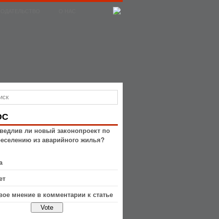
НОДАТЕЛЬСТВО
О НАС
ОС
ведлив ли новый законопроект по
реселению из аварийного жилья?
а
ет
вое мнение в комментарии к статье