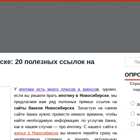
ФОРУМ
ДОБАВЛЕНИЕ НОВОСТИ
ДОБАВЛЕНИЕ ОТЗЫВА
ЗАКО
ске: 20 полезных ссылок на
ОПР
Спра
пе
У
ипотеки есть много плюсов и минусо
в
, однако,
если вы решили брать
ипотеку в Новосибирске
, мы
предлагаем вам ряд полезных прямых ссылок на
д
сайты банков Новосибирска
. Зачастую на самом
н
сайте банка нужно провести немало времени, чтобы
найти необходимую информацию по услугам банка,
с
как в нашем случае — про ипотеку. С нашего сайта о
жилье в Новосибирске
вы можете перейти сразу на
необходимую страницу и изучить актуальную