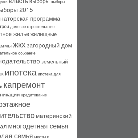
власть
выборы
выборы
рска
ыборы 2015
рнаторская программа
трои
долевое строительство
пное жилье
жилищные
жкх
загородный дом
аммы
ательное собрание
нодательство
земельный
ипотека
ок
ипотека для
капремонт
й
никации
кредитование
оэтажное
оительство
материнский
многодетная семья
тал
дая семья
мосты в