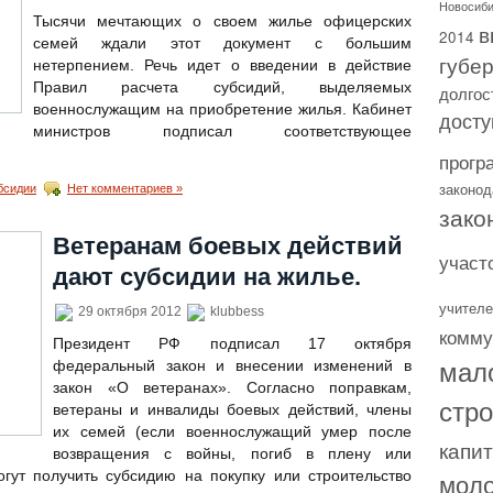
Новосиби
Тысячи мечтающих о своем жилье офицерских
в
2014
семей ждали этот документ с большим
губе
нетерпением. Речь идет о введении в действие
Правил расчета субсидий, выделяемых
долгос
военнослужащим на приобретение жилья. Кабинет
досту
министров подписал соответствующее
прогр
законод
бсидии
Нет комментариев »
зако
Ветеранам боевых действий
участ
дают субсидии на жилье.
учителе
29 октября 2012
klubbess
комму
Президент РФ подписал 17 октября
мал
федеральный закон и внесении изменений в
закон «О ветеранах». Согласно поправкам,
стр
ветераны и инвалиды боевых действий, члены
их семей (если военнослужащий умер после
капи
возвращения с войны, погиб в плену или
моло
гут получить субсидию на покупку или строительство