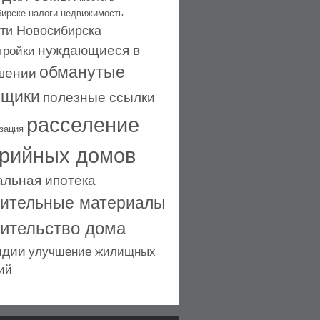
бирске
налоги
недвижимость
ти Новосибирска
нуждающиеся в
тройки
обманутые
шении
ьщики
полезные ссылки
расселение
зация
рийных домов
альная ипотека
оительные материалы
оительство дома
идии
улучшение жилищных
ий