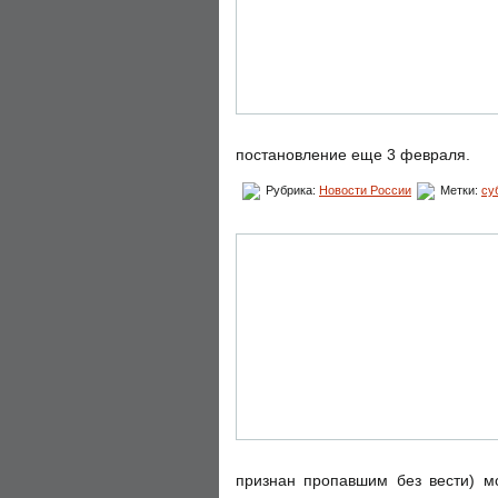
постановление еще 3 февраля.
Рубрика:
Новости России
Метки:
су
признан пропавшим без вести) мо