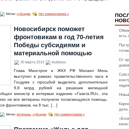
Метки:
субсидии
Нет комментариев »
ПОС
НОВ
Новосибирск поможет
Обма
есть 
фронтовикам в год 70-летия
Победы субсидиями и
Постр
готов
материальной помощью
От пр
30 марта 2015
klubbess
домов
Глава Минстроя и ЖКХ РФ Михаил Мень
Собст
выступил в рамках правительственного часа в
конст
Госдуме с просьбой выделить дополнительно
надеж
9,8 млрд рублей на решение жилищной
общил министр в интервью изданию «Газета.RU», эта
Новый
леко не все ветераны получили полагающуюся помощь.
Кирпи
я фронтовиков, на 8 тыс. […]
деле.
Метки:
ветераны
,
субсидии
Нет комментариев »
«Блок
качес