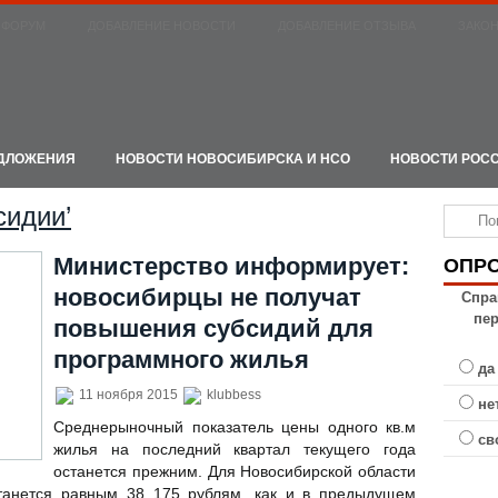
ФОРУМ
ДОБАВЛЕНИЕ НОВОСТИ
ДОБАВЛЕНИЕ ОТЗЫВА
ЗАКО
ЕДЛОЖЕНИЯ
НОВОСТИ НОВОСИБИРСКА И НСО
НОВОСТИ РОС
сидии’
Министерство информирует:
ОПР
новосибирцы не получат
Спра
пе
повышения субсидий для
программного жилья
да
11 ноября 2015
klubbess
не
Среднерыночный показатель цены одного кв.м
св
жилья на последний квартал текущего года
останется прежним. Для Новосибирской области
танется равным 38 175 рублям, как и в предыдущем