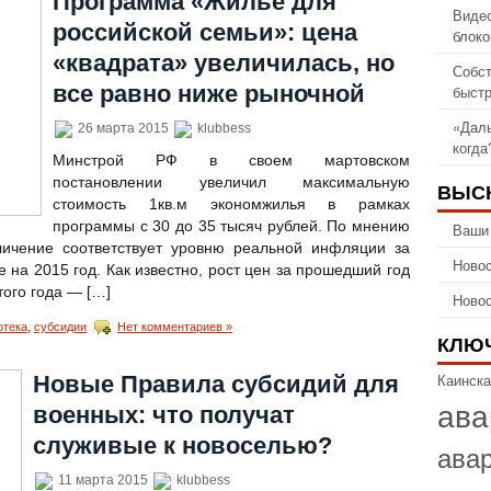
Программа «Жилье для
Видео
российской семьи»: цена
блоко
«квадрата» увеличилась, но
Собст
все равно ниже рыночной
быстр
«Даль
26 марта 2015
klubbess
когда
Минстрой РФ в своем мартовском
постановлении увеличил максимальную
ВЫС
стоимость 1кв.м экономжилья в рамках
программы с 30 до 35 тысяч рублей. По мнению
Ваши
личение соответствует уровню реальной инфляции за
Новос
 на 2015 год. Как известно, рост цен за прошедший год
того года — […]
Новос
отека
,
субсидии
Нет комментариев »
КЛЮ
Каинска
Новые Правила субсидий для
ава
военных: что получат
служивые к новоселью?
ава
11 марта 2015
klubbess