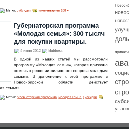
Новоси
новос
Метки:
субсидии
комментариев 188 »
новос
Губернаторская программа
улуч
«Молодая семья»: 300 тысяч
дол
для покупки квартиры.
5 июля 2012
klubbess
привати
ава
В одной из наших статей мы рассмотрели
программу «Молодая семья», которая призвана
соци
помочь в решении жилищного вопроса молодым
семьям. В дополнение к этой программе в
стр
Новосибирской области действует
ая семья».
стр
Метки:
губернаторская программа
,
молодая семья
,
субсидии
субс
услов