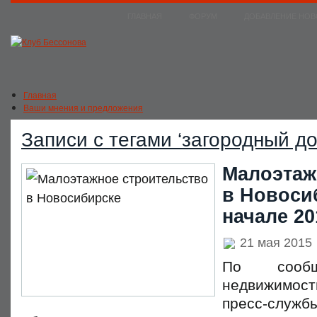
ГЛАВНАЯ
ФОРУМ
ДОБАВЛЕНИЕ НО
Главная
Ваши мнения и предложения
Новости Новосибирска и НСО
Новости России
Записи с тегами ‘загородный до
Малоэтаж
в Новоси
начале 20
21 мая 2015
По сообщ
недвижимос
пресс-служ