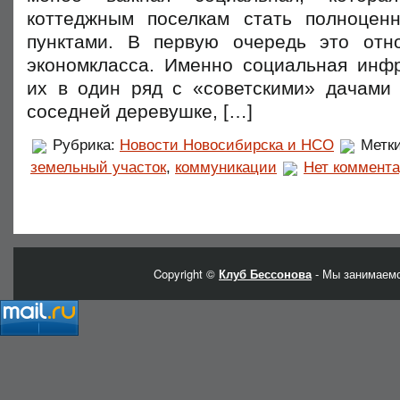
коттеджным поселкам стать полноцен
пунктами. В первую очередь это отн
экономкласса. Именно социальная инфр
их в один ряд с «советскими» дачами
соседней деревушке, […]
Рубрика:
Новости Новосибирска и НСО
Метк
земельный участок
,
коммуникации
Нет коммента
Copyright ©
Клуб Бессонова
- Мы занимаемс