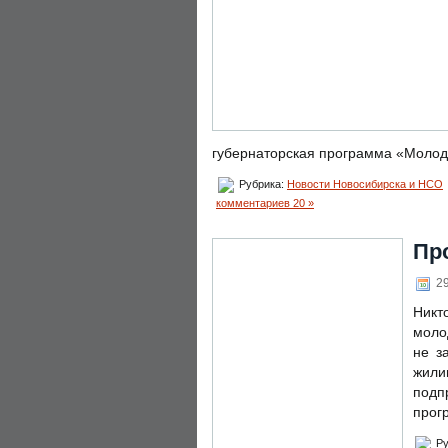
губернаторская программа «Молод
Рубрика:
Новости Новосибирска и НСО
комментариев 20 »
Пр
29
Никт
моло
не з
жили
подп
прог
Ру