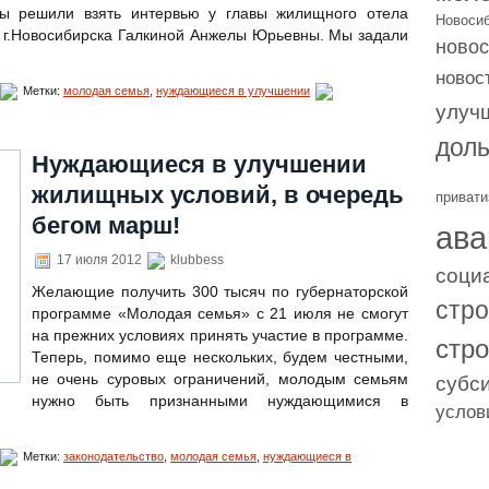
ы решили взять интервью у главы жилищного отела
Новоси
 г.Новосибирска Галкиной Анжелы Юрьевны. Мы задали
новос
новос
Метки:
молодая семья
,
нуждающиеся в улучшении
улуч
дол
Нуждающиеся в улучшении
жилищных условий, в очередь
привати
ава
бегом марш!
17 июля 2012
klubbess
соци
Желающие получить 300 тысяч по губернаторской
стр
программе «Молодая семья» с 21 июля не смогут
на прежних условиях принять участие в программе.
стр
Теперь, помимо еще нескольких, будем честными,
субс
не очень суровых ограничений, молодым семьям
нужно быть признанными нуждающимися в
услов
Метки:
законодательство
,
молодая семья
,
нуждающиеся в