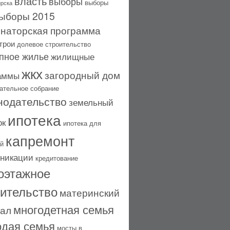
власть
выборы
выборы
рска
ыборы 2015
рнаторская программа
трои
долевое строительство
пное жилье
жилищные
жкх
загородный дом
аммы
ательное собрание
нодательство
земельный
ипотека
ок
ипотека для
капремонт
й
никации
кредитование
оэтажное
оительство
материнский
многодетная семья
тал
дая семья
мосты в