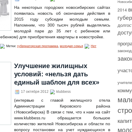
Новосиби
в
На некоторых городских новосибирских сайтах
2014
появилась новость об окончании действия в
губе
2015 году субсидии молодым семьям.
долгос
Напомним, что 300 тысяч рублей выделялись
досту
молодой паре до 35 лет с ребенком или
ребенком) для приобретения квартиры в новостройке.
прогр
Метки:
губернаторская программа
,
молодая семья
Нет
законод
зако
Улучшение жилищных
участ
условий: «нельзя дать
единый шаблон для всех»
учителе
комму
17 октября 2012
klubbess
мал
(интервью с главой жилищного отела
Администрации Кировского района
стр
г.Новосибирска) В связи с тем, что к нам на сайт
www.klubbess.ru обращается большое
капи
количество жителей Новосибирска и области по
моло
вопросу постановки на учет нуждающихся в