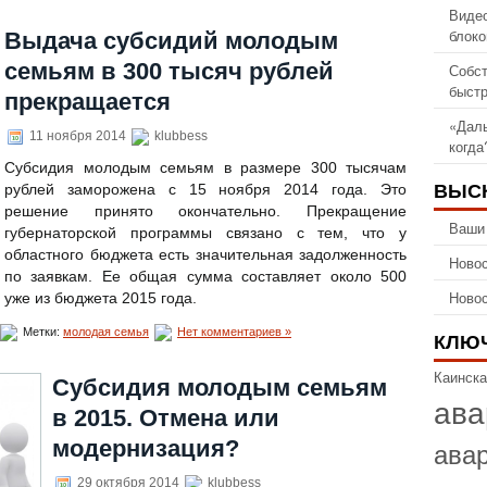
Видео
блоко
Выдача субсидий молодым
семьям в 300 тысяч рублей
Собст
быстр
прекращается
«Даль
11 ноября 2014
klubbess
когда
Субсидия молодым семьям в размере 300 тысячам
ВЫС
рублей заморожена с 15 ноября 2014 года. Это
решение принято окончательно. Прекращение
Ваши
губернаторской программы связано с тем, что у
областного бюджета есть значительная задолженность
Новос
по заявкам. Ее общая сумма составляет около 500
Новос
 уже из бюджета 2015 года.
Метки:
молодая семья
Нет комментариев »
КЛЮ
Каинска
Субсидия молодым семьям
ава
в 2015. Отмена или
ава
модернизация?
29 октября 2014
klubbess