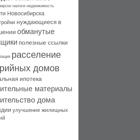
бирске
налоги
недвижимость
ти Новосибирска
нуждающиеся в
тройки
обманутые
шении
ьщики
полезные ссылки
расселение
зация
рийных домов
альная ипотека
оительные материалы
оительство дома
идии
улучшение жилищных
ий