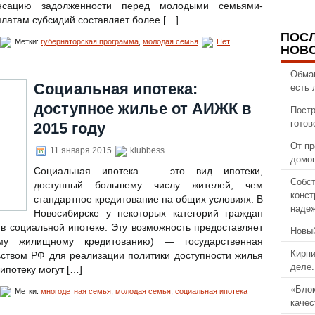
нсацию задолженности перед молодыми семьями-
латам субсидий составляет более […]
ПОС
Метки:
губернаторская программа
,
молодая семья
Нет
НОВ
Обма
есть 
Социальная ипотека:
доступное жилье от АИЖК в
Постр
готов
2015 году
От пр
11 января 2015
klubbess
домов
Социальная ипотека — это вид ипотеки,
Собст
доступный большему числу жителей, чем
конст
стандартное кредитование на общих условиях. В
надеж
Новосибирске у некоторых категорий граждан
 в социальной ипотеке. Эту возможность предоставляет
Новый
му жилищному кредитованию) — государственная
Кирпи
ьством РФ для реализации политики доступности жилья
деле.
ипотеку могут […]
«Блок
Метки:
многодетная семья
,
молодая семья
,
социальная ипотека
качес